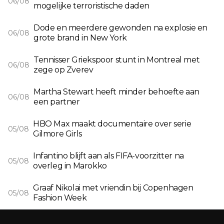
06/08
mogelijke terroristische daden
Dode en meerdere gewonden na explosie en
06/08
grote brand in New York
Tennisser Griekspoor stunt in Montreal met
06/08
zege op Zverev
Martha Stewart heeft minder behoefte aan
06/08
een partner
HBO Max maakt documentaire over serie
05/08
Gilmore Girls
Infantino blijft aan als FIFA-voorzitter na
05/08
overleg in Marokko
Graaf Nikolai met vriendin bij Copenhagen
05/08
Fashion Week