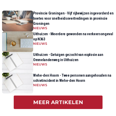
Provincie Groningen - Vijf rijbewijzen ingevorderd en
boetes voor snelheidsovertredingen in provincie
Groningen
NIEUWS
Uithuizen - Meerdere gewonden na verkeersongeval
op N363
NIEUWS
Uithuizen - Getuigen gezocht van explosie aan
Ommelandenweg in Uithuizen
NIEUWS
Wehe-den Hoorn - Twee personen aangehouden na
schietincident in Wehe-den Hoorn
NIEUWS
MEER ARTIKELEN